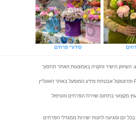
 פרחים
זרי כלה
קישוט
ש. השיווק הישיר והקניה באמצעות האתר תחסוך
באתר פרחי אופיר תוכלו להזמין משלוח 24/7 ולשלם באמצעות כרטיס האשראי ללא חשש, בזכות תקן PCI ופרוטוקול אבטחת מידע המופעל באתר האונליין
עוץ מקצועי בתחום שזירת הפרחים והטיפול
כל יום ומגיעה לחנות ישירות ממגדלי הפרחים