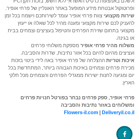
ולשלם באמצעות כרטיס האשראי ללא חשש, בזכות תקן PCI
ופרוטוקול אבטחת מידע המופעל באתר האונליין של פרחי אופיר.
שירות מקצועי
צוות פרחי אופיר עומד לשירותכם וישמח בכל זמן
להעניק לכם שירות מקצועי ומענה מהיר לכל שאלה או ייעוץ
מקצועי בתחום שזירת הפרחים והטיפול בעציצים וצמחים בבית
או בגינה.
משלוח מהיר פרחי אופיר
מספקת משלוחי פרחים
ועציצים מהיום להיום בכל אזור נתיבות, שדרות והסביבה.
איכות וטריות
ההצלחה של פרחי אופיר באה לידי ביטוי בזכות
מכירת פרחים וצמחים באיכות הגבוהה ביותר, המתחדשת בכל
יום ומגיעה לחנות ישירות ממגדלי הפרחים והצמחים מכל חלקי
הארץ.
פרחי אופיר, ספק פרחים נבחר בפורטל חנויות פרחים
ומשלוחים באזור נתיבות והסביבה
Flowers-il.com
|
Deliveryil.co.il