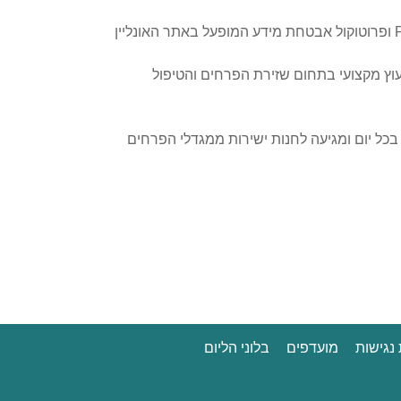
באתר פרחי אופיר תוכלו להזמין משלוח 24/7 ולשלם באמצעות כרטיס האשראי ללא חשש, בזכות תקן PCI ופרוטוקול אבטחת מידע המופעל באתר האונליין
עוץ מקצועי בתחום שזירת הפרחים והטיפול
כל יום ומגיעה לחנות ישירות ממגדלי הפרחים
נגישות
מועדפים
בלוני הליום